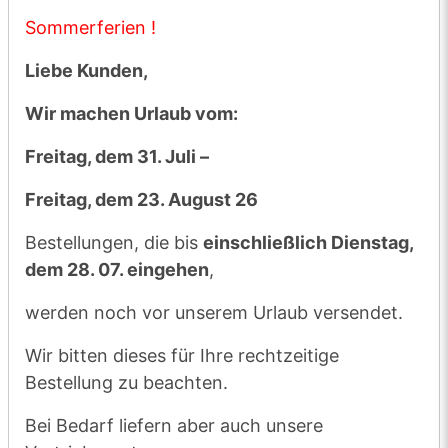
Transportweg nicht mehr sichergestellt.
Sommerferien !
Maßgeblich hierfür ist die vorhergesagte
Liebe Kunden,
Tageshöchsttemperatur am Firmenstandort
Much.
Wir machen Urlaub vom:
Wir bitten um Ihr Verständnis zum Wohle
Freitag, dem 31. Juli –
Ihres Hundes
Freitag, dem 23. August 26
Bestellungen, die bis
einschließlich Dienstag,
Sommerferien !
dem 28. 07. eingehen
,
Liebe Kunden,
werden noch vor unserem Urlaub versendet.
Wir machen Urlaub vom:
Wir bitten dieses für Ihre rechtzeitige
Bestellung zu beachten.
Freitag, dem 31. Juli –
Bei Bedarf liefern aber auch unsere
Freitag, dem 23. August 26