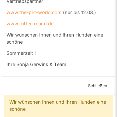
Vertriebspartner:
Bestellungen, die bis
einschließlich
www.the-pet-world.com
(nur bis 12.08.)
Dienstag, dem 28. 07. eingehen
,
www.futterfreund.de
werden noch vor unserem Urlaub
versendet.
Wir wünschen Ihnen und Ihren Hunden eine
schöne
Wir bitten dieses für Ihre rechtzeitige
Bestellung zu beachten.
Sommerzeit !
Bei Bedarf liefern aber auch unsere
Ihre Sonja Gerwink & Team
Vertriebspartner:
www.the-pet-world.com
(nur bis 12.08.)
Schließen
www.futterfreund.de
Wir wünschen Ihnen und Ihren Hunden eine
schöne