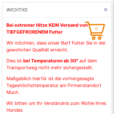
×
WICHTIG!
☰ Menü
Bei extremer Hitze KEIN Versand von
0
TIEFGEFRORENEM Futter
Wir möchten, dass unser Barf Futter Sie in der
gewohnten Qualität erreicht.
WICHTIGE MITTEILUNG
Dies ist
bei Temperaturen ab 30°
auf dem
Transportweg nicht mehr sichergestellt.
Bei extremer Hitze KEIN Versand von
Maßgeblich hierfür ist die vorhergesagte
TIEFGEFRORENEM Futter
Tageshöchsttemperatur am Firmenstandort
Wir möchten, dass unser Barf Futter Sie in
Much.
der gewohnten Qualität erreicht.
Wir bitten um Ihr Verständnis zum Wohle Ihres
Dies ist
bei Temperaturen ab 30°
auf dem
Hundes