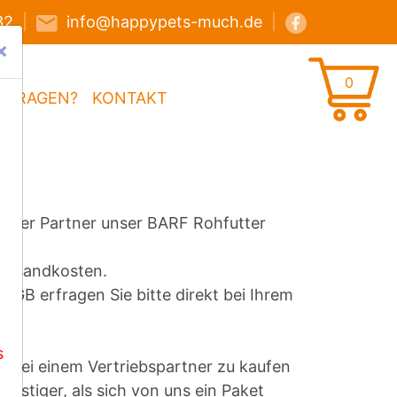
32
|
info@happypets-much.de
|
×
0
FRAGEN?
KONTAKT
serer Partner unser BARF Rohfutter
Versandkosten.
 AGB erfragen Sie bitte direkt bei Ihrem
er.
s
lt: Bei einem Vertriebspartner zu kaufen
ünstiger, als sich von uns ein Paket