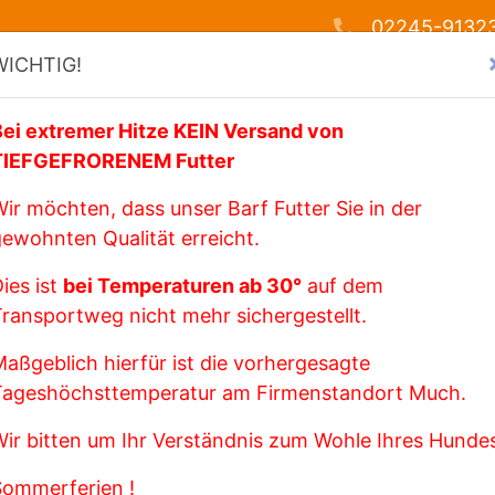
02245-9132
WICHTIG!
SHOP
VOR ORT
BARF
ZUTATEN
ÜBER UNS
Bei extremer Hitze KEIN Versand von
TIEFGEFRORENEM Futter
ir möchten, dass unser Barf Futter Sie in der
ewohnten Qualität erreicht.
Sie können bei einem un
ies ist
bei Temperaturen ab 30°
auf dem
beziehen.
ransportweg nicht mehr sichergestellt.
Sie sparen dadurch die 
FINDEN
aßgeblich hierfür ist die vorhergesagte
Die jeweiligen Preise und
Tageshöchsttemperatur am Firmenstandort Much.
örtlichen Vertriebspartn
 um
ir bitten um Ihr Verständnis zum Wohle Ihres Hunde
ähe zu
In den meisten Fällen gi
ist für den Kunden preisg
Sommerferien !