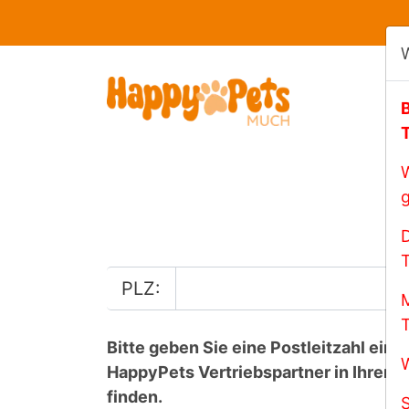
W
g
D
T
PLZ:
M
Bitte geben Sie eine Postleitzahl ein,
W
HappyPets Vertriebspartner in Ihrer N
finden.