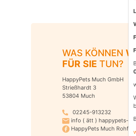
F
F
WAS KÖNNEN
W
FÜR
SIE
TUN?
B
HappyPets Much GmbH
Strießhardt 3
53804 Much
W
02245-913232
B
info ( ätt ) happypets-m
HappyPets Much Rohfutt