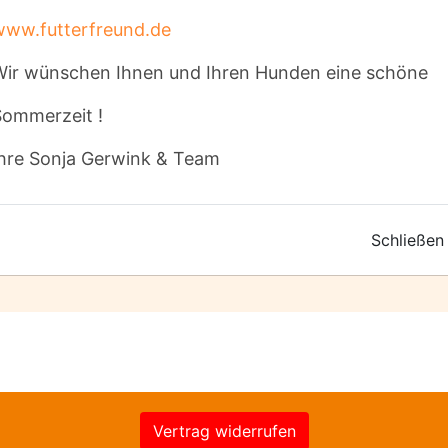
www.futterfreund.de
Wir wünschen Ihnen und Ihren Hunden eine schöne
* Ich habe die
Datenschutzerklärung
zur 
meine Angaben zur Kontaktaufnahme und für R
Sommerzeit !
werden. Ich habe außerdem die
AGB
gelesen u
Die mit * gekennzeichneten Eingaben 
Ihre Sonja Gerwink & Team
chterother
ABSCHICKEN
Schließen
Vertrag widerrufen