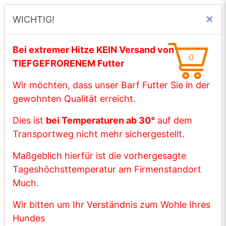
×
WICHTIG!
☰ Menü
Bei extremer Hitze KEIN Versand von
0
TIEFGEFRORENEM Futter
Wir möchten, dass unser Barf Futter Sie in der
gewohnten Qualität erreicht.
WICHTIGE MITTEILUNG
Dies ist
bei Temperaturen ab 30°
auf dem
Transportweg nicht mehr sichergestellt.
Bei extremer Hitze KEIN Versand von
Maßgeblich hierfür ist die vorhergesagte
TIEFGEFRORENEM Futter
Tageshöchsttemperatur am Firmenstandort
Wir möchten, dass unser Barf Futter Sie in
Much.
der gewohnten Qualität erreicht.
Wir bitten um Ihr Verständnis zum Wohle Ihres
Dies ist
bei Temperaturen ab 30°
auf dem
Hundes