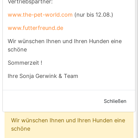
Vertriebspartner:
Bestellungen, die bis
einschließlich
www.the-pet-world.com
(nur bis 12.08.)
Dienstag, dem 28. 07. eingehen
,
www.futterfreund.de
werden noch vor unserem Urlaub
versendet.
Wir wünschen Ihnen und Ihren Hunden eine
schöne
Wir bitten dieses für Ihre rechtzeitige
Bestellung zu beachten.
Sommerzeit !
Bei Bedarf liefern aber auch unsere
Ihre Sonja Gerwink & Team
Vertriebspartner:
www.the-pet-world.com
(nur bis 12.08.)
Schließen
www.futterfreund.de
Wir wünschen Ihnen und Ihren Hunden eine
schöne