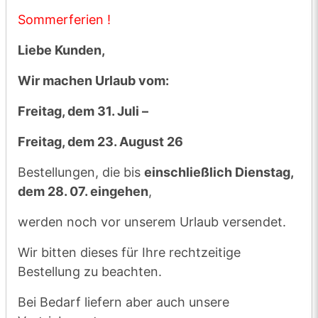
Transportweg nicht mehr sichergestellt.
Sommerferien !
Maßgeblich hierfür ist die vorhergesagte
Liebe Kunden,
Tageshöchsttemperatur am Firmenstandort
Much.
Wir machen Urlaub vom:
Wir bitten um Ihr Verständnis zum Wohle
Freitag, dem 31. Juli –
Ihres Hundes
Freitag, dem 23. August 26
Bestellungen, die bis
einschließlich Dienstag,
Sommerferien !
dem 28. 07. eingehen
,
Liebe Kunden,
werden noch vor unserem Urlaub versendet.
Wir machen Urlaub vom:
Wir bitten dieses für Ihre rechtzeitige
Bestellung zu beachten.
Freitag, dem 31. Juli –
Bei Bedarf liefern aber auch unsere
Freitag, dem 23. August 26